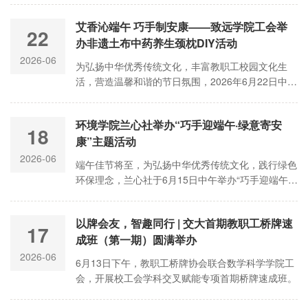
琴、主任陈峰，大健康专项建设办公室副主任李冬
艾香沁端午 巧手制安康——致远学院工会举
凉，转化医学研究院工会主席朱顺英出席活动，与百
22
办非遗土布中药养生颈枕DIY活动
余名教职工欢聚一堂，共庆生辰、共话温情。
2026-06
为弘扬中华优秀传统文化，丰富教职工校园文化生
活，营造温馨和谐的节日氛围，2026年6月22日中
午，致远学院工会组织开展端午节创意手工课程——
非遗土布中药养生颈枕DIY活动。本次活动吸引了学
环境学院兰心社举办“巧手迎端午·绿意寄安
院二十余位教职工积极参与，大家齐聚一堂，在轻松
18
康”主题活动
闲适的氛围中开启传统手作之旅。
2026-06
端午佳节将至，为弘扬中华优秀传统文化，践行绿色
环保理念，兰心社于6月15日中午举办“巧手迎端午·
绿意寄安康”女工主题活动，25名女教职工齐聚绿色
环境楼231会议室。活动以“循环利用、变废为宝”为
以牌会友，智趣同行 | 交大首期教职工桥牌速
核心理念，将六一儿童节系列活动剩余材料进行创意
17
成班（第一期）圆满举办
改造，同时融入薰衣草安神香囊制作，并特别准备了
端午粽子，让女教职工们在动手实践中感受传统文化
2026-06
6月13日下午，教职工桥牌协会联合数学科学学院工
的魅力，共享温暖的“粽情端午”，传递可持续发展的
会，开展校工会学科交叉赋能专项首期桥牌速成班。
绿色生活态度。