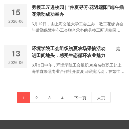
验了采摘之乐。
劳模工匠进校园 | “仲夏寻芳·花遇端阳”端午插
15
花活动成功举办
2026-06
6月12日，由上海交通大学工会主办，教工花缘协会
与后勤保障中心工会联合承办的劳模工匠进校园
之“仲夏寻芳·花遇端阳”端午插花活动成功举办，活动
特邀全国劳动模范、全国五一劳动奖章、上海市劳动
环境学院工会组织初夏农场采摘活动 ——走
模范、上海工匠等多项荣誉获得者，海派插花非遗传
13
进田间地头，感受生态循环农业魅力
承人朱道义老师走进交大，亲授插花技艺。校工会主
席周薇、副主席肖国芳，后勤保障中心党委书记李
2026-06
6月3日中午，环境学院工会组织30余名教职工赴上
梅、工会主席沈芳良，教工花缘协会会长申晓辉教授
海羊鑫果蔬专业合作社开展夏日采摘活动，在繁忙的
及众多校内花艺爱好者出席本次活动
工作之余走进田间地头，体验采摘乐趣，感受生态循
环农业的独特魅力。
1
2
3
4
下一页
末页