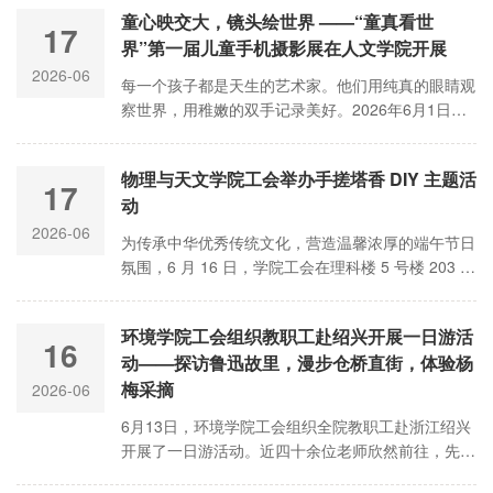
童心映交大，镜头绘世界 ——“童真看世
17
界”第一届儿童手机摄影展在人文学院开展
2026-06
每一个孩子都是天生的艺术家。他们用纯真的眼睛观
察世界，用稚嫩的双手记录美好。2026年6月1日，
由上海交通大学妇女工作委员会指导、人文学院承办
的"童真看世界——第一届儿童手机摄影展"在人文学
物理与天文学院工会举办手搓塔香 DIY 主题活
院一楼大厅正式开展，20位3至11岁的小摄影师用35
17
动
件充满童趣与创意的作品，为交大师生呈现了一场别
开生面的视觉盛宴。
2026-06
为传承中华优秀传统文化，营造温馨浓厚的端午节日
氛围，6 月 16 日，学院工会在理科楼 5 号楼 203 会
议室开展手搓塔香 DIY 主题活动，吸引了 40 余名教
职工参与，在指尖手作中感受传统民俗魅力，共度雅
环境学院工会组织教职工赴绍兴开展一日游活
致端午时光。
16
动——探访鲁迅故里，漫步仓桥直街，体验杨
梅采摘
2026-06
6月13日，环境学院工会组织全院教职工赴浙江绍兴
开展了一日游活动。近四十余位老师欣然前往，先后
走访了鲁迅故里、仓桥直街，并在湖塘长弯杨梅园体