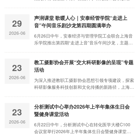
教职工参与本次校运会活动，以饱满的精神姿态融入
校园体育盛会，充分展现凝心聚力，科创争先，驰骋
声润课堂 歌暖人心｜安泰经管学院“走进上
赛场，自然担当的研究院风貌。
29
音”午间音乐剧沙龙第四期圆满举办
2026-06
6月26日中午，安泰经济与管理学院工会联合上海音
乐学院推出第四期“走进上音”音乐午间沙龙，主题
为“音乐剧唱法鉴赏与不同音质的使用”，数十位教师
齐聚一堂共赴音乐之约。
教工摄影协会开展“交大科研影像的呈现”专题
23
活动
2026-06
为深入推进教职工摄影协会思想引领专项建设，探索
科研影像服务科技创新和文化传播的新路径，上海交
通大学教工摄影协会组织开展“交大科研影像的呈
现”第一次专题活动。
分析测试中心举办2026年上半年集体生日会
23
暨健身课堂活动
2026-06
6月22日中午，分析测试中心在转化医学大楼C100
会议室举行2026年上半年集体生日会暨健身课堂活
动。校工会副主席肖国芳，分析测试中心书记吴淑