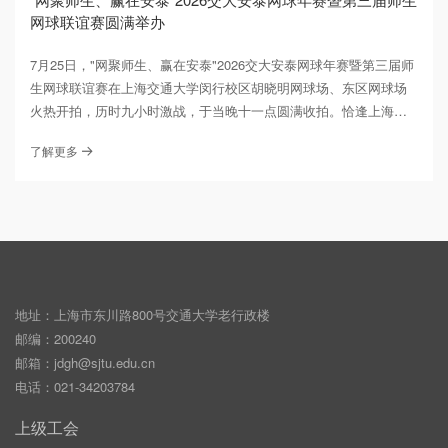
网球联谊赛圆满举办
7月25日，"网聚师生、赢在安泰"2026交大安泰网球年赛暨第三届师
生网球联谊赛在上海交通大学闵行校区胡晓明网球场、东区网球场
火热开拍，历时九小时激战，于当晚十一点圆满收拍。恰逢上海交
通大学建校130周年，本届赛事既是一次高水平的体育竞技盛会，也
了解更多
是安泰师生校友向母校130华诞献上的深情贺礼。
地址：上海市东川路800号交通大学老行政楼
邮编：200240
邮箱：
jdgh@sjtu.edu.cn
电话：021-34203784
上级工会