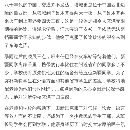
八十年代的中国，交通并不发达，塔城更是位于中国西北边
陲的最西部，从塔城到乌鲁木齐要两天一夜，从乌鲁木齐再
乘火车到上海还要四天三夜，这是一段遥远却令人充满无限
期待的路途。漫漫求学路，汗水浸透了衣衫，但依然无法阻
挡莘莘学子求知的步伐，他终于克服了长途跋涉的艰辛来到
了东海之滨。
暴雨过后的凌晨三点，班主任已经在火车站等待着他们。新
疆同学离家千里，携带的行李比住在附近省市的同学多了不
少，学校便将原先供七人住的宿舍分给五位新疆同学。为了
弥补新疆学生在外语方面和其他省市学生的差距，学校特地
配老师为他们“开小灶”……点点滴滴的关心令田新民深怀感
恩，他对这所学校充满了归属感。
在老师和学校的帮助下，田新民克服了对气候、饮食、语言
等各方面的不适应，还成为了一名少数民族学生干部。从班
长到学生会再到学联，他亲身经历了当时交大浓厚的民主氛