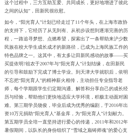
这个过程中，三方互助互爱、共同成长，更好地增进了彼此
之间的认知”，田新民很欣慰。
如今，“阳光育人”计划已经走过了11个年头，在上海市政协
的支持下，它经历了从无到有、从初步设想到逐渐完善的历
程，一路追寻梦想、点燃希望，探索出了一条帮助来沪少数
民族在校大学生成长成才的新路径，已成为上海民族工作的
特色品牌之一。这其中，有太多让田新民感动的故事——买
买提依明?祖农于2007年与“阳光育人”计划结缘，在田新民
的引导和鼓励下完成了博士学业。到天津大学就职后，依明
不忘把“阳光育人”的精神薪火相传，主动担任专业指导老
师，每个学期跟学生们定期沟通、解答和分享自己的成长经
历与经验，帮助他们更快地适应大学环境，积极主动面对困
难。第三期学员饶俊，毕业后成为优秀的编剧，于2016年出
资10万元捐助“阳光育人”基金库，为“阳光育人”计划献力。
第五期学员全培一直坚持进行爱心的传递，2011年和2012年
暑假期间，以队长的身份组织了“雪域之巅铸师魂”的爱心支