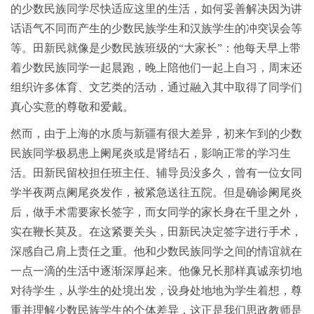
的少数民族同学尽快适应这里的生活，如何妥善解决因为讲
话语气不同而产生的少数民族学生和汉族学生的冲突误会等
等。田新民就像是少数民族班级的“大家长”：他每天早上带
着少数民族同学一起晨跑，晚上陪他们一起上自习，周末还
组织许多体育、文艺类的活动，通过融入其中取得了同学们
真心实意的尊敬和爱戴。
然而，由于上海的水质与新疆有很大差异，初来乍到的少数
民族同学极易患上阑尾炎或是肾结石，影响正常的学习生
活。田新民留校担任班主任、辅导员没多久，曾有一位女同
学半夜两点阑尾炎发作，被紧急送往五院。但是确诊阑尾炎
后，做手术需要家长签字，而女同学的家长身在千里之外，
实在鞭长莫及。在这紧要关头，田新民决定签字进行手术，
深感自己肩上责任之重。他和少数民族同学之间的情谊就在
一点一滴的生活中逐渐深厚起来。他像兄长那样真诚亲切地
对待学生，从学生的处境出发，设身处地地为学生着想，尊
重并理解少数民族学生的个体差异，这正是我们思政教师是