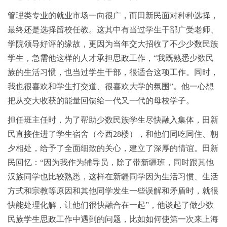
管理类专业的就业市场一向很广，而田新民面对种种选择，
最终还是选择留校任教。这其中有当过学生干部广受老师、
学院领导好评的缘故，更因为当年交大招收了不少少数民族
学生，急需他这样的人才承担思政工作，“我既熟悉少数民
族的生活习惯，也当过学生干部，很适合这项工作。同时，
我也很喜欢和学生打交道、很喜欢大学的氛围”。他一心想
把从交大收获的能量回馈给一代又一代的母校学子。
担任班主任时，为了帮助少数民族学生尽快融入集体，田新
民直接住进了学生宿舍（今西28楼），和他们同吃同住、朝
夕相处，给予了全面细致的关心，建立了深厚的情谊。田新
民回忆：“因为我作为辅导员，除了带新疆班，同时跟其他
汉族同学也比较熟悉，这样在新疆同学因为生活习惯、生活
方式和宗教等原因和其他同学发生一些误解和矛盾时，就很
快能处理化解，让他们很快融合在一起”，他谈起了做少数
民族学生思政工作中遇到的问题，比如如何使第一次来上海