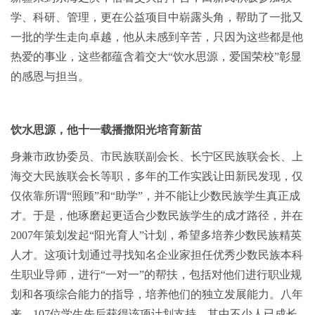
学、科研、管理，更在公益项目中崭露头角，帮助了一批又
一批的学生走向卓越，他从未感到辛苦，只因为这些都是他
热爱的事业，这些都蕴含着交大“饮水思源，爱国荣校”彰显
的感恩与担当。
饮水思源，他十一载播撒阳光培育新苗
身兼市政协委员、市民族联副会长、长宁区民族联会长、上
海交大民族联会长等职，多年的工作实践让田新民发现，仅
仅依靠所谓“照顾”和“助学”，并不能让少数民族学生真正成
才。于是，他琢磨起更适合少数民族学生的成才路径，并在
2007年策划发起“阳光育人”计划，希望多培养少数民族精英
人才。这项计划通过寻找知名企业家担任优秀少数民族本科
生职业导师，进行“一对一”的帮扶，包括对他们进行职业规
划和各项综合能力的指导，培养他们的独立发展能力。八年
来，107位学生先后获得该项计划支持，其中不少人已成长