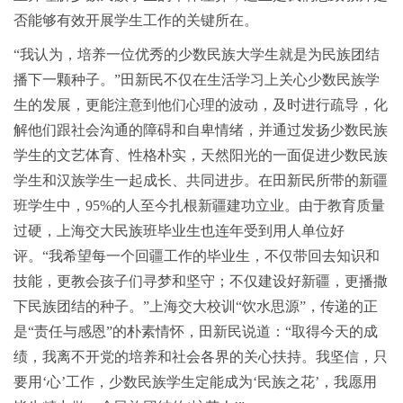
否能够有效开展学生工作的关键所在。
“我认为，培养一位优秀的少数民族大学生就是为民族团结
播下一颗种子。”田新民不仅在生活学习上关心少数民族学
生的发展，更能注意到他们心理的波动，及时进行疏导，化
解他们跟社会沟通的障碍和自卑情绪，并通过发扬少数民族
学生的文艺体育、性格朴实，天然阳光的一面促进少数民族
学生和汉族学生一起成长、共同进步。在田新民所带的新疆
班学生中，95%的人至今扎根新疆建功立业。由于教育质量
过硬，上海交大民族班毕业生也连年受到用人单位好
评。“我希望每一个回疆工作的毕业生，不仅带回去知识和
技能，更教会孩子们寻梦和坚守；不仅建设好新疆，更播撒
下民族团结的种子。”上海交大校训“饮水思源”，传递的正
是“责任与感恩”的朴素情怀，田新民说道：“取得今天的成
绩，我离不开党的培养和社会各界的关心扶持。我坚信，只
要用‘心’工作，少数民族学生定能成为‘民族之花’，我愿用