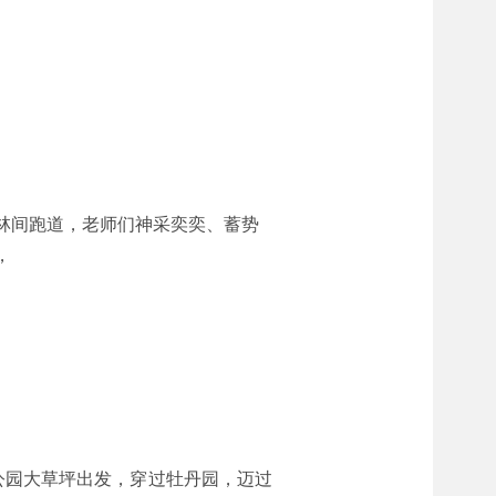
林间跑道，老师们神采奕奕、蓄势
，
公园大草坪出发，穿过牡丹园，迈过