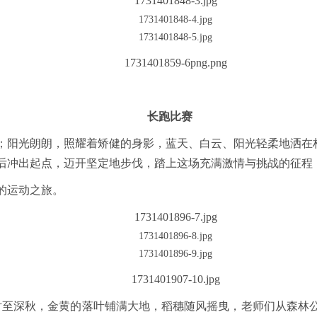
长跑比赛
；阳光朗朗，照耀着矫健的身影，蓝天、白云、阳光轻柔地洒在
后冲出起点，迈开坚定地步伐，踏上这场充满激情与挑战的征程
的运动之旅。
时至深秋，金黄的落叶铺满大地，稻穗随风摇曳，老师们从森林