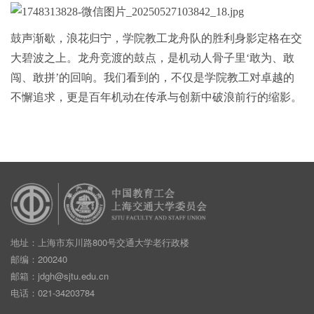
鼓声渐歇，浪花归宁，学院教工龙舟队的胜利身影定格在交
大碧波之上。龙舟竞渡的鼓点，是机动人骨子里‘敢为、敢
闯、敢拼’的回响。我们看到的，不仅是学院教工对卓越的
不懈追求，更是百年机动在传承与创新中破浪前行的缩影。
地址：上海市东川路800号交通大学老行政楼
邮编：200240
邮箱：
jdgh@sjtu.edu.cn
电话：021-34203784