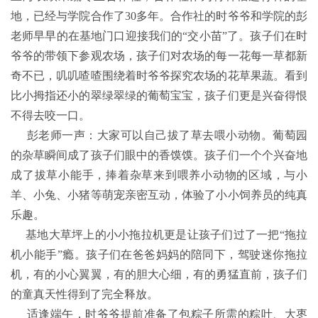
地，已经与学院合作了30多年。合作社的时爷爷和学院的彭
老师早早的在基地门口迎接我们的“交小苗”了。孩子们在时
爷爷的带领下参观农场，孩子们对农场的每一花每一草都新
奇不已，叽叽喳喳围绕着时爷爷探究农场的花草果蔬。看到
比小拇指还小的翠绿翠绿的葡萄宝宝，孩子们更是兴奋得恨
不得去咬一口。
彭老师一声：大家可以自己拔了草去喂小动物。葡萄园
的杂草瞬间成了孩子们眼中的香馍馍。孩子们一个个兴奋地
成了拔草小能手，捧着杂草来到喂养小动物的区域，与小
羊、小兔、小猪等萌宠亲密互动，体验了小小饲养员的纯真
乐趣。
基地大草坪上的小小拖拉机更是让孩子们过了一把“拖拉
机小能手”瘾。孩子们在爸爸妈妈的陪同下，驾驶迷你拖拉
机，有的小心翼翼，有的胆大心细，有的勇猛直前，孩子们
的童真天性得到了完全释放。
适逢端午，时爷爷提前准备了包粽子所需的粽叶、大枣