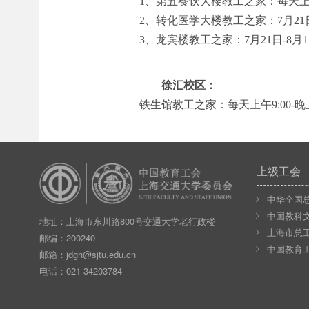
1、第五餐饮大楼教工之家：每天上午10
2、转化医学大楼教工之家：7月21日-
3、龙宾楼教工之家：7月21日-8月1
徐汇校区：
铁生馆教工之家：每天上午9:00-晚上
上级工会
中华全国
中国教科
地址：上海市东川路800号交通大学老行政楼
上海市总
邮编：200240
中国教育
邮箱：
jdgh@sjtu.edu.cn
电话：021-34203784