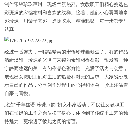
制作宋锦珍珠画时，现场气氛热烈。女教职工们精心挑选色
彩斑斓的宋锦布料和喜欢的纹样。接着，她们小心翼翼地拿
起珍珠，用镊子夹起、涂抹胶水、精准粘贴，每一步都专注
认真。
经过一番努力，一幅幅精美的宋锦珍珠画诞生了。有的作品
清新淡雅，珍珠的光泽与宋锦的素雅相得益彰，散发着一种
宁静而悠远的美；有的作品色彩鲜艳，充满了活力与创意，
展现出女教职工们对生活的热爱和对美的追求。大家纷纷展
示自己的作品，分享创作过程中的心得和体会，脸上洋溢着
自豪与喜悦。
此次“千年丝语·珍珠点韵”妇女小家活动，不仅让女教职工
们在忙碌的工作之余放松了身心，体验到了传统手工艺的独
特魅力，更增进了彼此之间的情谊。